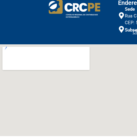
Endere
Sede
Rua C
CEP: 
Subse
Cl