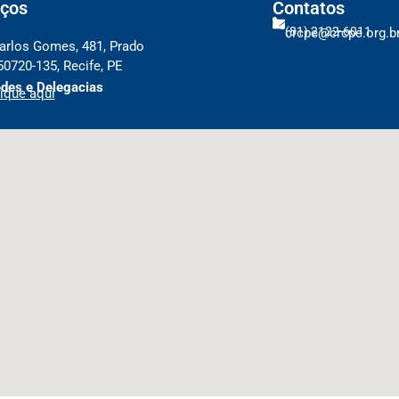
ços
Contatos
(81) 2122-6011
crcpe@crcpe.org.b
arlos Gomes, 481, Prado
50720-135, Recife, PE
des e Delegacias
ique aqui