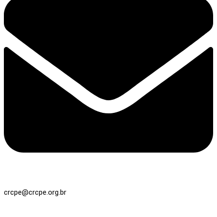
crcpe@crcpe.org.br
Registro / Cobrança