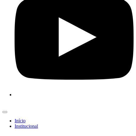
Início
Institucional