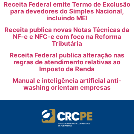
Receita Federal emite Termo de Exclusão
para devedores do Simples Nacional,
incluindo MEI
Receita publica novas Notas Técnicas da
NF-e e NFC-e com foco na Reforma
Tributária
Receita Federal publica alteração nas
regras de atendimento relativas ao
Imposto de Renda
Manual e inteligência artificial anti-
washing orientam empresas