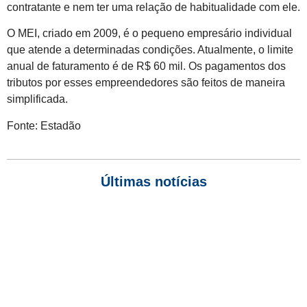
contratante e nem ter uma relação de habitualidade com ele.
O MEI, criado em 2009, é o pequeno empresário individual
que atende a determinadas condições. Atualmente, o limite
anual de faturamento é de R$ 60 mil. Os pagamentos dos
tributos por esses empreendedores são feitos de maneira
simplificada.
Fonte: Estadão
Últimas notícias
Empresas com 100 ou mais empregados devem atualizar
informações para o 6º Relatório de Transparência Salarial
Receita Federal emite Termo de Exclusão para devedores do
Simples Nacional, incluindo MEI
Receita publica novas Notas Técnicas da NF-e e NFC-e com
foco na Reforma Tributária