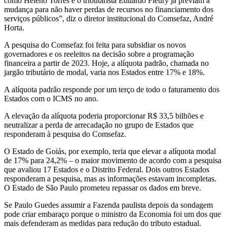
como Heleno Torres e o tributarista Eduardo Fleury já previam a
mudança para não haver perdas de recursos no financiamento dos
serviços públicos”, diz o diretor institucional do Comsefaz, André
Horta.
A pesquisa do Comsefaz foi feita para subsidiar os novos
governadores e os reeleitos na decisão sobre a programação
financeira a partir de 2023. Hoje, a alíquota padrão, chamada no
jargão tributário de modal, varia nos Estados entre 17% e 18%.
A alíquota padrão responde por um terço de todo o faturamento dos
Estados com o ICMS no ano.
A elevação da alíquota poderia proporcionar R$ 33,5 bilhões e
neutralizar a perda de arrecadação no grupo de Estados que
responderam à pesquisa do Comsefaz.
O Estado de Goiás, por exemplo, teria que elevar a alíquota modal
de 17% para 24,2% – o maior movimento de acordo com a pesquisa
que avaliou 17 Estados e o Distrito Federal. Dois outros Estados
responderam a pesquisa, mas as informações estavam incompletas.
O Estado de São Paulo prometeu repassar os dados em breve.
Se Paulo Guedes assumir a Fazenda paulista depois da sondagem
pode criar embaraço porque o ministro da Economia foi um dos que
mais defenderam as medidas para redução do tributo estadual.