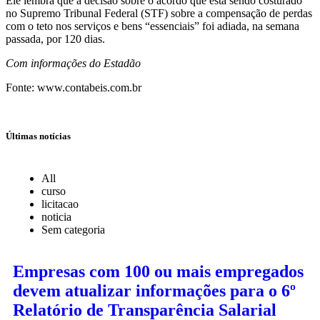
Ele lembra que a decisão sobre o acordo que está sendo costurado
no Supremo Tribunal Federal (STF) sobre a compensação de perdas
com o teto nos serviços e bens “essenciais” foi adiada, na semana
passada, por 120 dias.
Com informações do Estadão
Fonte: www.contabeis.com.br
Últimas notícias
All
curso
licitacao
noticia
Sem categoria
Empresas com 100 ou mais empregados
devem atualizar informações para o 6º
Relatório de Transparência Salarial