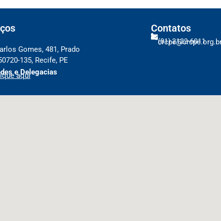
ços
Contatos
(81) 2122-6011
crcpe@crcpe.org.b
arlos Gomes, 481, Prado
50720-135, Recife, PE
des e Delegacias
ique aqui