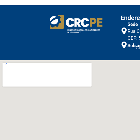
Endere
Sede
Rua C
CEP: 
Subse
Cl