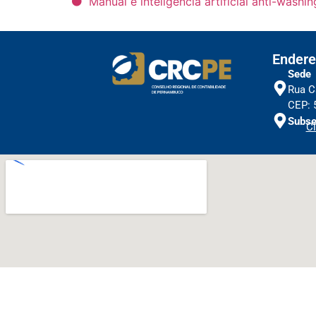
Manual e inteligência artificial anti-wash
Endere
Sede
Rua C
CEP: 
Subse
Cl