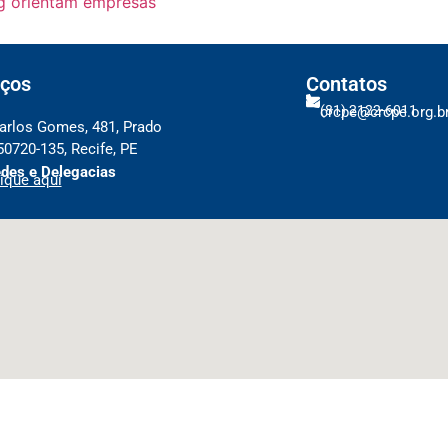
ing orientam empresas
ços
Contatos
(81) 2122-6011
crcpe@crcpe.org.b
arlos Gomes, 481, Prado
50720-135, Recife, PE
des e Delegacias
ique aqui