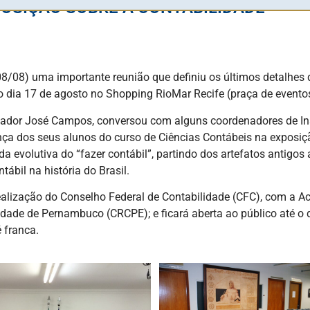
POSIÇÃO SOBRE A CONTABILIDADE
(08/08) uma importante reunião que definiu os últimos detalhe
 dia 17 de agosto no Shopping RioMar Recife (praça de eventos 
tador José Campos, conversou com alguns coordenadores de Inst
a dos seus alunos do curso de Ciências Contábeis na exposição
 evolutiva do “fazer contábil”, partindo dos artefatos antigo
ábil na história do Brasil.
ealização do Conselho Federal de Contabilidade (CFC), com a Ac
dade de Pernambuco (CRCPE); e ficará aberta ao público até o 
 franca.