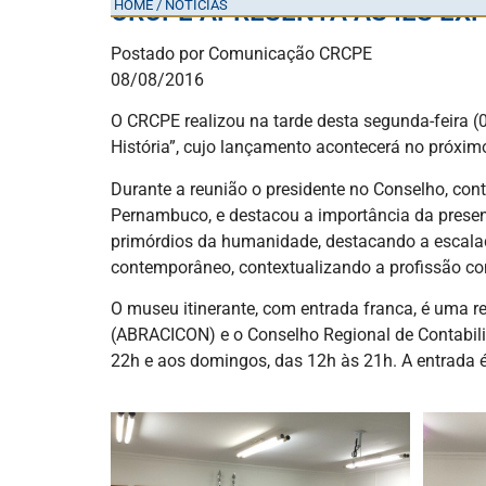
HOME / NOTÍCIAS
CRCPE APRESENTA ÀS IES EX
Postado por Comunicação CRCPE
08/08/2016
O CRCPE realizou na tarde desta segunda-feira 
História”, cujo lançamento acontecerá no próximo
Durante a reunião o presidente no Conselho, con
Pernambuco, e destacou a importância da presenç
primórdios da humanidade, destacando a escalada
contemporâneo, contextualizando a profissão cont
O museu itinerante, com entrada franca, é uma r
(ABRACICON) e o Conselho Regional de Contabili
22h e aos domingos, das 12h às 21h. A entrada é