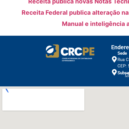
Receita publica novas Notas Técn
Receita Federal publica alteração n
Manual e inteligência 
Endere
Sede
Rua C
CEP: 
Subse
Cl