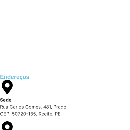
informações para o 6º Relatório de Transparência Salarial
Receita Federal emite Termo de Exclusão para devedores do
Simples Nacional, incluindo MEI
Receita publica novas Notas Técnicas da NF-e e NFC-e com
foco na Reforma Tributária
Receita Federal publica alteração nas regras de atendimento
relativas ao Imposto de Renda
Manual e inteligência artificial anti-washing orientam empresas
Endereços
Sede
Rua Carlos Gomes, 481, Prado
CEP: 50720-135, Recife, PE