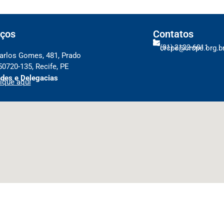
ços
Contatos
(81) 2122-6011
crcpe@crcpe.org.b
arlos Gomes, 481, Prado
50720-135, Recife, PE
des e Delegacias
ique aqui