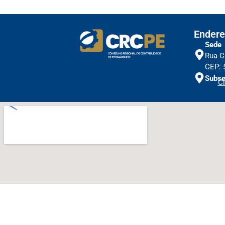
Endere
Sede
Rua C
CEP: 
Subse
Cl