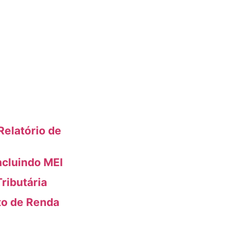
elatório de
ncluindo MEI
ributária
to de Renda