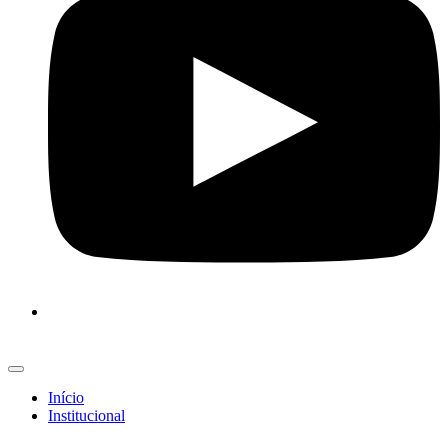
Início
Institucional