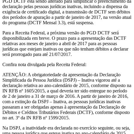
PGD DCTF está sendo alterado para simplificar o preenchimento da
declaração pelas pessoas jurídicas inativas, incluindo a dispensa da
exigência de certificado digital, a transmissão de DCTF sem débitos
dos períodos de apuração a partir de janeiro de 2017, na versão atual
do programa (DCTF Mensal 3.3), está suspensa.
Para a Receita Federal, a próxima versão do PGD DCTF será
disponibilizada em breve. O prazo para a apresentação das DCTF
relativas aos meses de janeiro a abril de 2017 para as pessoas
jurídicas que estejam inativas ou que não tenham débitos a declarar
será prorrogado para até 21/07/2017.
Confira nota divulgada pela Receita Federal:
ATENÇÃO: A obrigatoriedade da apresentação da Declaração
Simplificada da Pessoa Jurídica (DSPJ) – Inativa vigorou até a
declaração relativa ao ano-calendário de 2015, conforme disposto na
IN RFB nº 1605/2015, a qual deveria ter sido entregue no período
de 2 de janeiro a 31 de março de 2016. A partir de janeiro de 2016,
com a extinção da DSPJ – Inativa, as pessoas jurídicas inativas
passaram a ser obrigadas apenas à apresentação da Declaração de
Débitos e Créditos Tributários Federais (DCTF), conforme disposto
no art. 3º da IN RFB nº 1599/2015.
Na DSPJ, a inatividade era declarada no exercício seguinte, ou seja,
uma pessoa jurídica que esteve inativa no ano-calendário de 2015