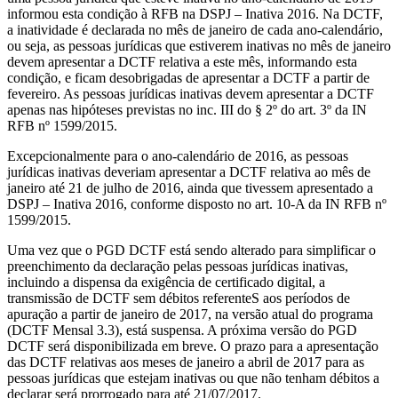
informou esta condição à RFB na DSPJ – Inativa 2016. Na DCTF,
a inatividade é declarada no mês de janeiro de cada ano-calendário,
ou seja, as pessoas jurídicas que estiverem inativas no mês de janeiro
devem apresentar a DCTF relativa a este mês, informando esta
condição, e ficam desobrigadas de apresentar a DCTF a partir de
fevereiro. As pessoas jurídicas inativas devem apresentar a DCTF
apenas nas hipóteses previstas no inc. III do § 2º do art. 3º da IN
RFB nº 1599/2015.
Excepcionalmente para o ano-calendário de 2016, as pessoas
jurídicas inativas deveriam apresentar a DCTF relativa ao mês de
janeiro até 21 de julho de 2016, ainda que tivessem apresentado a
DSPJ – Inativa 2016, conforme disposto no art. 10-A da IN RFB nº
1599/2015.
Uma vez que o PGD DCTF está sendo alterado para simplificar o
preenchimento da declaração pelas pessoas jurídicas inativas,
incluindo a dispensa da exigência de certificado digital, a
transmissão de DCTF sem débitos referenteS aos períodos de
apuração a partir de janeiro de 2017, na versão atual do programa
(DCTF Mensal 3.3), está suspensa. A próxima versão do PGD
DCTF será disponibilizada em breve. O prazo para a apresentação
das DCTF relativas aos meses de janeiro a abril de 2017 para as
pessoas jurídicas que estejam inativas ou que não tenham débitos a
declarar será prorrogado para até 21/07/2017.