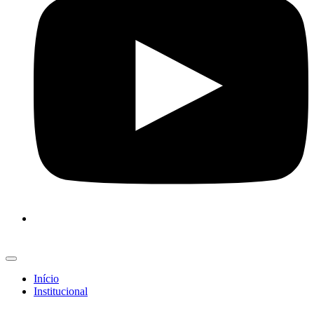
Início
Institucional