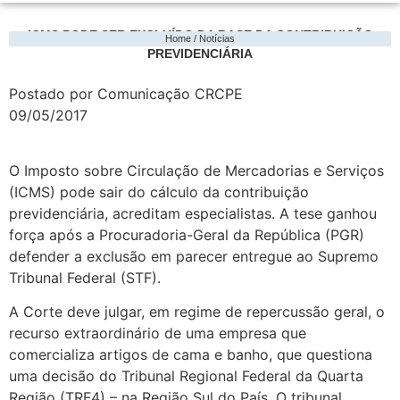
ICMS PODE SER EXCLUÍDO DA BASE DA CONTRIBUIÇÃO
Home / Notícias
PREVIDENCIÁRIA
Postado por Comunicação CRCPE
09/05/2017
O Imposto sobre Circulação de Mercadorias e Serviços
(ICMS) pode sair do cálculo da contribuição
previdenciária, acreditam especialistas. A tese ganhou
força após a Procuradoria-Geral da República (PGR)
defender a exclusão em parecer entregue ao Supremo
Tribunal Federal (STF).
A Corte deve julgar, em regime de repercussão geral, o
recurso extraordinário de uma empresa que
comercializa artigos de cama e banho, que questiona
uma decisão do Tribunal Regional Federal da Quarta
Região (TRF4) – na Região Sul do País. O tribunal