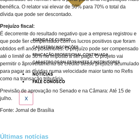
benéfica. O relator vai elevar de 50% para 70% o total da
dívida que pode ser descontado.
Prejuízo fiscal:
É decorrente do resultado negativo que a empresa registrou e
AGENDA DE CURSOS
que pode ser compensado com os lucros positivos que foram
CADASTRO/ INSCRIÇÕES
obtidos em anos posteriores. O prejuízo pode ser compensado
EDUCAÇÃO PROFISSIONAL CONTINUADA
até o limite de 30% no imposto a ser pago. O projeto vai
CADASTRO DE PALESTRANTES E INSTRUTORES
permitir o aproveitamento de crédito desse prejuízo acumulado
para pagar as dívidas numa velocidade maior tanto no Refis
NOTÍCIAS
como na transação tributária.
FALE CONOSCO
Previsão de aprovação no Senado e na Câmara: Até 15 de
X
julho.
Fonte: Jornal de Brasília
Últimas notícias