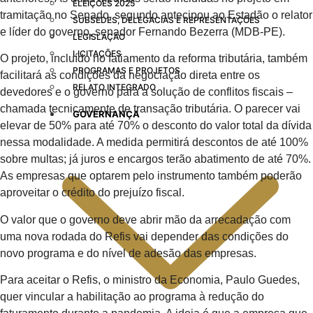
ELEIÇÕES 2025
tramitação no Senado, segundo antecipou ao Estadão o relator
SUBSEDES, DELEGACIAS E REPRESENTAÇÕES
e líder do governo, senador Fernando Bezerra (MDB-PE).
LEGISLAÇÃO
LICITAÇÕES
O projeto, incluído no fatiamento da reforma tributária, também
PROGRAMAS E PROJETOS
facilitará as condições da negociação direta entre os
RELATO INTEGRADO
devedores e o governo para a solução de conflitos fiscais –
chamada tecnicamente de transação tributária. O parecer vai
GOVERNANÇA
elevar de 50% para até 70% o desconto do valor total da dívida
nessa modalidade. A medida permitirá descontos de até 100%
sobre multas; já juros e encargos terão abatimento de até 70%.
As empresas que optarem pelo instrumento também poderão
aproveitar o crédito do prejuízo fiscal.
O valor que o governo deve abrir mão da arrecadação com
uma nova rodada do Refis vai depender das condições do
novo programa e do nível de adesão das empresas.
Para aceitar o Refis, o ministro da Economia, Paulo Guedes,
quer vincular a habilitação ao programa à redução do