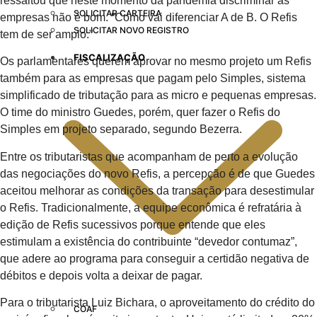
ressaltou que neste momento da pandemia discriminar as
SOLICITAR CARTEIRA
empresas não é bom. “Como vai diferenciar A de B. O Refis
SOLICITAR NOVO REGISTRO
tem de ser amplo.”
FISCALIZAÇÃO
Os parlamentares querem aprovar no mesmo projeto um Refis
também para as empresas que pagam pelo Simples, sistema
simplificado de tributação para as micro e pequenas empresas.
O time do ministro Guedes, porém, quer fazer o Refis do
Simples em projeto separado, segundo Bezerra.
Entre os tributaristas que acompanham de perto a evolução
das negociações do novo Refis, a percepção é de que Guedes
aceitou melhorar as condições da transação para desestimular
o Refis. Tradicionalmente, a equipe econômica é refratária à
edição de Refis sucessivos porque entende que eles
estimulam a existência do contribuinte “devedor contumaz”,
que adere ao programa para conseguir a certidão negativa de
débitos e depois volta a deixar de pagar.
Para o tributarista Luiz Bichara, o aproveitamento do crédito do
COAF