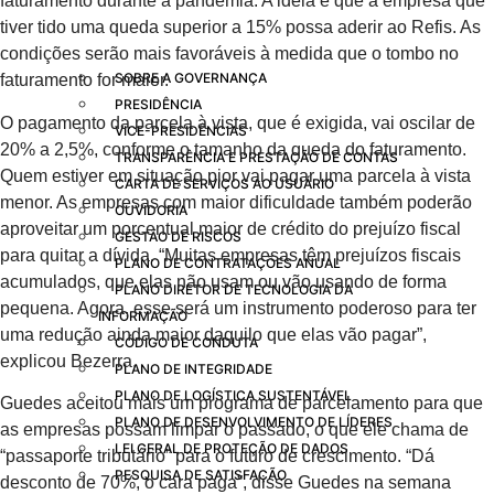
faturamento durante a pandemia. A ideia é que a empresa que
tiver tido uma queda superior a 15% possa aderir ao Refis. As
condições serão mais favoráveis à medida que o tombo no
SOBRE A GOVERNANÇA
faturamento for maior.
PRESIDÊNCIA
O pagamento da parcela à vista, que é exigida, vai oscilar de
VICE-PRESIDÊNCIAS
20% a 2,5%, conforme o tamanho da queda do faturamento.
TRANSPARÊNCIA E PRESTAÇÃO DE CONTAS
Quem estiver em situação pior vai pagar uma parcela à vista
CARTA DE SERVIÇOS AO USUÁRIO
menor. As empresas com maior dificuldade também poderão
OUVIDORIA
aproveitar um porcentual maior de crédito do prejuízo fiscal
GESTÃO DE RISCOS
para quitar a dívida. “Muitas empresas têm prejuízos fiscais
PLANO DE CONTRATAÇÕES ANUAL
acumulados, que elas não usam ou vão usando de forma
PLANO DIRETOR DE TECNOLOGIA DA
pequena. Agora, esse será um instrumento poderoso para ter
INFORMAÇÃO
uma redução ainda maior daquilo que elas vão pagar”,
CÓDIGO DE CONDUTA
explicou Bezerra.
PLANO DE INTEGRIDADE
PLANO DE LOGÍSTICA SUSTENTÁVEL
Guedes aceitou mais um programa de parcelamento para que
PLANO DE DESENVOLVIMENTO DE LÍDERES
as empresas possam limpar o passado, o que ele chama de
LEI GERAL DE PROTEÇÃO DE DADOS
“passaporte tributário” para o futuro de crescimento. “Dá
PESQUISA DE SATISFAÇÃO
desconto de 70%, o cara paga”, disse Guedes na semana