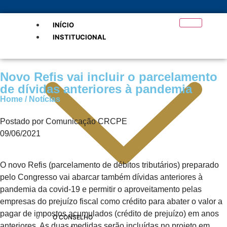
INÍCIO
INSTITUCIONAL
Novo Refis vai incluir o parcelamento
de dívidas anteriores à pandemia
Home / Notícias
Postado por Comunicação CRCPE
09/06/2021
O novo Refis (parcelamento de débitos tributários) preparado
pelo Congresso vai abarcar também dívidas anteriores à
pandemia da covid-19 e permitir o aproveitamento pelas
empresas do prejuízo fiscal como crédito para abater o valor a
pagar de impostos acumulados (crédito de prejuízo) em anos
O CONSELHO
anteriores. As duas medidas serão incluídas no projeto em