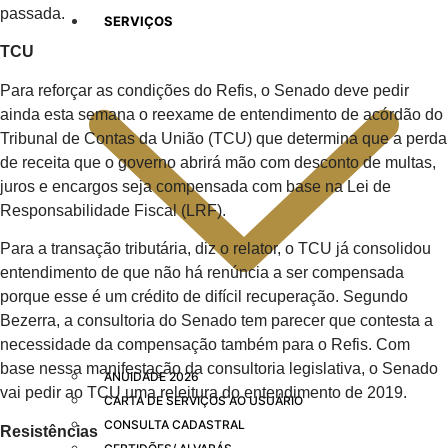
passada.
SERVIÇOS
TCU
Para reforçar as condições do Refis, o Senado deve pedir
ainda esta semana o reexame de entendimento de acórdão do
Tribunal de Contas da União (TCU) que determina que a perda
de receita que o governo abrirá mão com desconto de multas,
juros e encargos seja compensada com base na Lei de
Responsabilidade Fiscal (LRF).
Para a transação tributária, diz o relator, o TCU já consolidou
entendimento de que não há renúncia a ser compensada
porque esse é um crédito de difícil recuperação. Segundo
Bezerra, a consultoria do Senado tem parecer que contesta a
necessidade da compensação também para o Refis. Com
base nessa manifestação da consultoria legislativa, o Senado
ANUIDADE 2026
vai pedir ao TCU uma releitura do entendimento de 2019.
CARTA DE SERVIÇOS AO USUÁRIO
CONSULTA CADASTRAL
Resistências