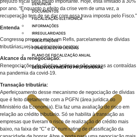
prejuízo fiscal será muito importante. Hoje, está limitado a 30%
DENÚNCIA
por ano. “Enquanto o efeito da crise vem de uma vez, a
DOCUMENTOS
recuperação tem de se dar com essa trava imposta pelo Fisco.”
FISCALIZAÇÃO ELETRÔNICA
INFORMAÇÕES
Entenda
IRREGULARIDADES
Congresso prepara mais um Refis, parcelamento de dívidas
SOLICITAÇÕES
tributárias; veja os principais pontos:
PENALIDADES APLICADAS
PLANO DE FISCALIZAÇÃO ANUAL
Alcance da renegociação:
Renegociações de dívidas antigas e não apenas as contraídas
DESENVOLVIMENTO PROFISSIONAL
na pandemia da covid-19.
Transação tributária:
Aperfeiçoamento desse mecanismo de negociação de dívidas
que é feito diretamente com a PGFN (área jurídica do
Ministério da Economia). Ela faz uma avaliação de risco em
relação ao crédito tributário. Só se habilita à transação as
empresas que tiveram o risco de realização do crédito mais
baixo, na faixa de “C” e D” num rating de classificação da
capacidade de honrar. Abre a porta para uma negociação mais