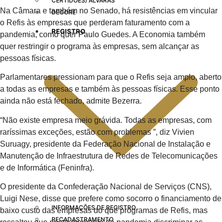
CERTIDÕES/ ALVARÁS
Na Câmara e também no Senado, há resistências em vincular
DECORE
o Refis às empresas que perderam faturamento com a
REGISTRO
pandemia, como quer Paulo Guedes. A Economia também
quer restringir o programa às empresas, sem alcançar as
pessoas físicas.
Parlamentares pressionam para que o Refis seja amplo, aberto
a todas as empresas e também às pessoas físicas. Esse ponto
ainda não está fechado, admite Bezerra.
“Não existe empresa meio grávida. Todas as empresas, com
raríssimas exceções, estão com problemas ”, diz Vivien
Suruagy, presidente da Federação Nacional de Instalação e
Manutenção de Infraestrutura de Redes de Telecomunicações
e de Informática (Feninfra).
O presidente da Confederação Nacional de Serviços (CNS),
Luigi Nese, disse que prefere como socorro o financiamento de
INFORMAÇÕES DE REGISTRO
baixo custo das empresas do que programas de Refis, mas
RECADASTRAMENTO