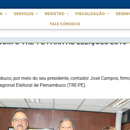
A
SERVIÇOS
REGISTRO
FISCALIZAÇÃO
DESEN
FALE CONOSCO
OM O TRE-PE PARA AS ELEIÇÕES 2016
uco, por meio do seu presidente, contador José Campos, firmou
egional Eleitoral de Pernambuco (TRE-PE).