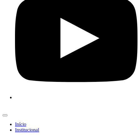
Início
Institucional