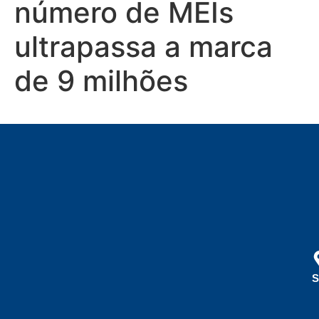
número de MEIs
ultrapassa a marca
de 9 milhões
S