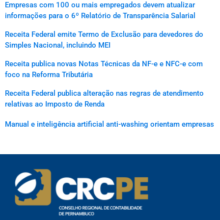
Empresas com 100 ou mais empregados devem atualizar
informações para o 6º Relatório de Transparência Salarial
Receita Federal emite Termo de Exclusão para devedores do
Simples Nacional, incluindo MEI
Receita publica novas Notas Técnicas da NF-e e NFC-e com
foco na Reforma Tributária
Receita Federal publica alteração nas regras de atendimento
relativas ao Imposto de Renda
Manual e inteligência artificial anti-washing orientam empresas