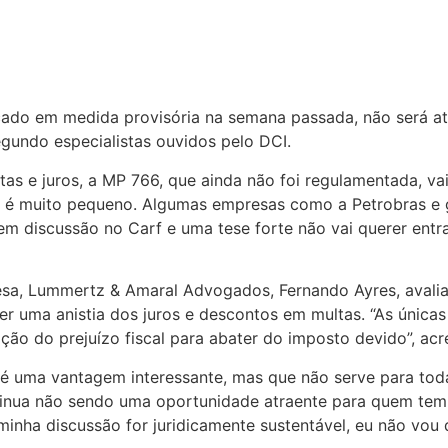
cado em medida provisória na semana passada, não será at
segundo especialistas ouvidos pelo DCI.
tas e juros, a MP 766, que ainda não foi regulamentada, v
 é muito pequeno. Algumas empresas como a Petrobras e 
tem discussão no Carf e uma tese forte não vai querer entr
 Cesa, Lummertz & Amaral Advogados, Fernando Ayres, avalia
eber uma anistia dos juros e descontos em multas. “As únic
ção do prejuízo fiscal para abater do imposto devido”, acr
é uma vantagem interessante, mas que não serve para toda
ntinua não sendo uma oportunidade atraente para quem te
 minha discussão for juridicamente sustentável, eu não vou 