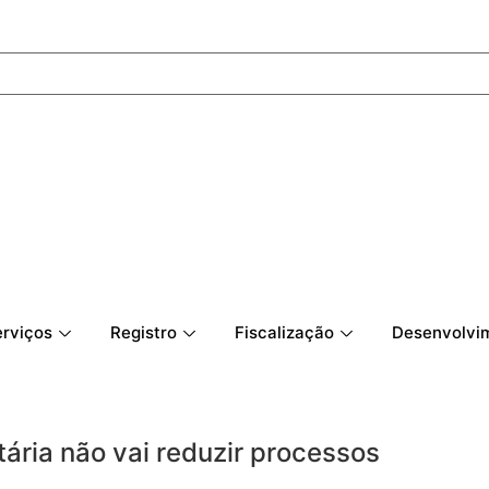
rviços
Registro
Fiscalização
Desenvolvim
ária não vai reduzir processos