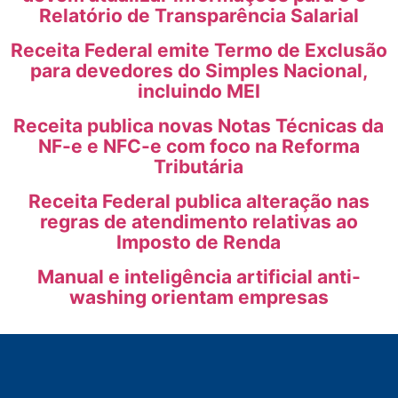
Relatório de Transparência Salarial
Receita Federal emite Termo de Exclusão
para devedores do Simples Nacional,
incluindo MEI
Receita publica novas Notas Técnicas da
NF-e e NFC-e com foco na Reforma
Tributária
Receita Federal publica alteração nas
regras de atendimento relativas ao
Imposto de Renda
Manual e inteligência artificial anti-
washing orientam empresas