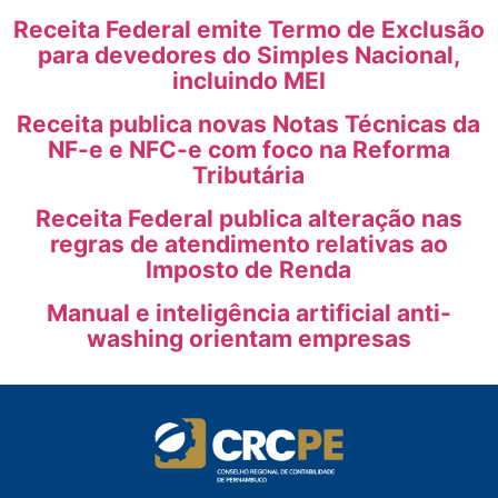
Receita Federal emite Termo de Exclusão
para devedores do Simples Nacional,
incluindo MEI
Receita publica novas Notas Técnicas da
NF-e e NFC-e com foco na Reforma
Tributária
Receita Federal publica alteração nas
regras de atendimento relativas ao
Imposto de Renda
Manual e inteligência artificial anti-
washing orientam empresas