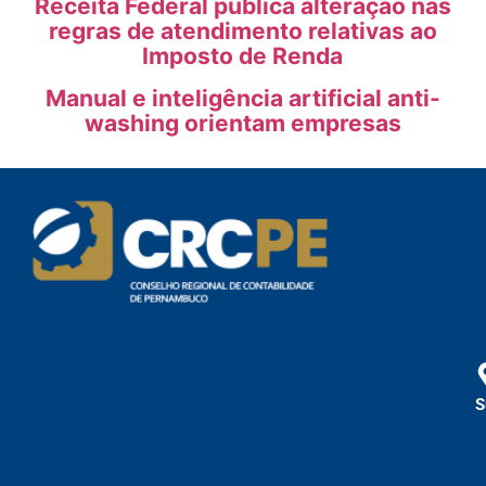
Receita Federal publica alteração nas
regras de atendimento relativas ao
Imposto de Renda
Manual e inteligência artificial anti-
washing orientam empresas
S