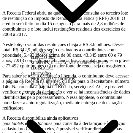
A Receita Federal abriu na quarta-feira (8), consulta ao terceiro lote
de restituição do Imposto de Renda Pessoa Física (IRPF) 2018. O
crédito será feito no dia 15 de agosto para mais de 2,8 milhões de
contribuintes e o lote inclui restituições residuais dos exercícios de
2008 a 2017.
Neste lote, o valor das restituições chega a R$ 3,6 bilhões. Desse
total, R$ 342,9 milhões serão destinados a contribuintes com
O CONSELHO
prioridade: 5.493 idosos acima de 80 anos, 43.345 entre 60 e 79
ELEIÇÕES 2025
anos, 7.913 com alguma deficiência física, mental ou moléstia grave
SUBSEDES, DELEGACIAS E REPRESENTAÇÕES
e 77.492 contribuintes cuja maior fonte de renda seja o magistério.
LEGISLAÇÃO
LICITAÇÕES
Para saber se teve a declaração liberada, o contribuinte deve acessar
PROGRAMAS E PROJETOS
a página da Receita na internet, ou ligar para o Receitafone, número
RELATO INTEGRADO
146. Na consulta à página da Receita, serviço e-CAC, é possível
verificar o extrato da declaração e ver se há inconsistências de dados
GOVERNANÇA
identificadas pelo processamento. Nessa hipótese, o contribuinte
pode fazer a autorregularização, mediante entrega de declaração
retificadora.
A Receita disponibiliza ainda aplicativos
para
tablets
e
smartphones
para consulta à declaração e à situação
cadastral no CPF. Com eles, é possível verificar diretamente nas