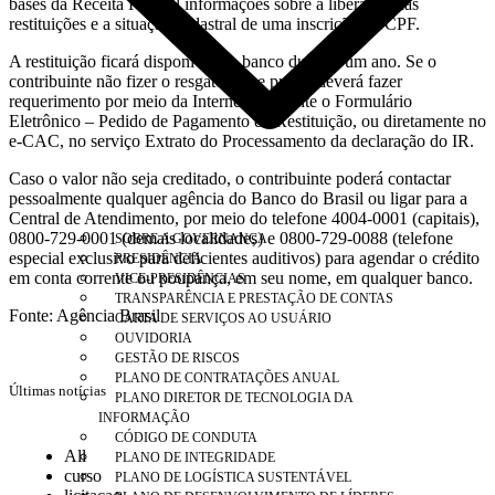
bases da Receita Federal informações sobre a liberação das
restituições e a situação cadastral de uma inscrição no CPF.
A restituição ficará disponível no banco durante um ano. Se o
contribuinte não fizer o resgate nesse prazo, deverá fazer
requerimento por meio da Internet, mediante o Formulário
Eletrônico – Pedido de Pagamento de Restituição, ou diretamente no
e-CAC, no serviço Extrato do Processamento da declaração do IR.
Caso o valor não seja creditado, o contribuinte poderá contactar
pessoalmente qualquer agência do Banco do Brasil ou ligar para a
Central de Atendimento, por meio do telefone 4004-0001 (capitais),
0800-729-0001 (demais localidades) e 0800-729-0088 (telefone
SOBRE A GOVERNANÇA
especial exclusivo para deficientes auditivos) para agendar o crédito
PRESIDÊNCIA
em conta corrente ou poupança, em seu nome, em qualquer banco.
VICE-PRESIDÊNCIAS
TRANSPARÊNCIA E PRESTAÇÃO DE CONTAS
Fonte: Agência Brasil
CARTA DE SERVIÇOS AO USUÁRIO
OUVIDORIA
GESTÃO DE RISCOS
PLANO DE CONTRATAÇÕES ANUAL
Últimas notícias
PLANO DIRETOR DE TECNOLOGIA DA
INFORMAÇÃO
CÓDIGO DE CONDUTA
All
PLANO DE INTEGRIDADE
curso
PLANO DE LOGÍSTICA SUSTENTÁVEL