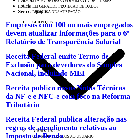
licitacao
PLANO DE DESENVOLVIMENTO DE LÍDERES
noticia
LEI GERAL DE PROTEÇÃO DE DADOS
Sem categoria
PESQUISA DE SATISFAÇÃO
SERVIÇOS
Empresas com 100 ou mais empregados
devem atualizar informações para o 6º
Relatório de Transparência Salarial
Receita Federal emite Termo de
Exclusão para devedores do Simples
Nacional, incluindo MEI
Receita publica novas Notas Técnicas
da NF-e e NFC-e com foco na Reforma
Tributária
Receita Federal publica alteração nas
regras de atendimento relativas ao
ANUIDADE 2026
Imposto de Renda
CARTA DE SERVIÇOS AO USUÁRIO