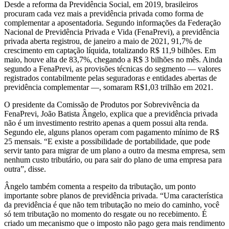
Desde a reforma da Previdência Social, em 2019, brasileiros
procuram cada vez mais a previdência privada como forma de
complementar a aposentadoria. Segundo informações da Federação
Nacional de Previdência Privada e Vida (FenaPrevi), a previdência
privada aberta registrou, de janeiro a maio de 2021, 91,7% de
crescimento em captação líquida, totalizando R$ 11,9 bilhões. Em
maio, houve alta de 83,7%, chegando a R$ 3 bilhões no mês. Ainda
segundo a FenaPrevi, as provisões técnicas do segmento — valores
registrados contabilmente pelas seguradoras e entidades abertas de
previdência complementar —, somaram R$1,03 trilhão em 2021.
O presidente da Comissão de Produtos por Sobrevivência da
FenaPrevi, João Batista Ângelo, explica que a previdência privada
não é um investimento restrito apenas a quem possui alta renda.
Segundo ele, alguns planos operam com pagamento mínimo de R$
25 mensais. “E existe a possibilidade de portabilidade, que pode
servir tanto para migrar de um plano a outro da mesma empresa, sem
nenhum custo tributário, ou para sair do plano de uma empresa para
outra”, disse.
Ângelo também comenta a respeito da tributação, um ponto
importante sobre planos de previdência privada. “Uma característica
da previdência é que não tem tributação no meio do caminho, você
só tem tributação no momento do resgate ou no recebimento. É
criado um mecanismo que o imposto não pago gera mais rendimento