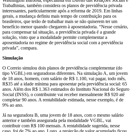
Washington Barbosa, especialista em Direito das Relações Sociais e
Trabalhistas, também considera os planos de previdência privada
interessantes, particularmente após a reforma de 2019. Em linhas
gerais, a mudança definiu mais tempo de contribuição para os
brasileiros, que terão de trabalhar mais se não quiserem ter um
benefício menor quando chegarem à aposentadoria. “Nesse cenário,
para compensar tal situação, a previdência privada é a grande
solução, visto que a modalidade permite complementar a
aposentadoria no regime de previdência social com a previdência
privada”, compara.
Simulação
O Correio simulou dois planos de previdência complementar (do
tipo VGBL) em seguradoras diferentes. Na simulação A, um jovem
de 18 anos, homem, com salário de R$ 1.100, vai pagar, todo mês,
R$35 até a idade mínima para aposentar pela previdência social: 65
anos. Além dos R$ 1.363 estimados do Instituto Nacional do Seguro
Social (INSS), o contribuinte vai receber mensalmente R$ 920 até
completar 90 anos. A rentabilidade estimada, nesse exemplo, é de
9% ao ano.
Já na seguradora B, uma jovem de 18 anos, com o mesmo salário
anterior e também assegurada pela modalidade VGBL, vai
contribuir com R$ 100 mensais. A rentabilidade sugerida, nesse
caso, foi de 7% ao ano. Logo, a projeção de valor acumulado ficou