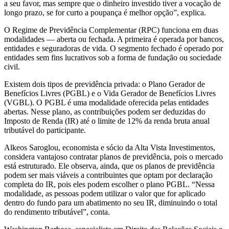
a seu favor, mas sempre que o dinheiro investido tiver a vocação de
longo prazo, se for curto a poupança é melhor opção”, explica.
O Regime de Previdência Complementar (RPC) funciona em duas
modalidades — aberta ou fechada. A primeira é operada por bancos,
entidades e seguradoras de vida. O segmento fechado é operado por
entidades sem fins lucrativos sob a forma de fundação ou sociedade
civil.
Existem dois tipos de previdência privada: o Plano Gerador de
Benefícios Livres (PGBL) e o Vida Gerador de Benefícios Livres
(VGBL). O PGBL é uma modalidade oferecida pelas entidades
abertas. Nesse plano, as contribuições podem ser deduzidas do
Imposto de Renda (IR) até o limite de 12% da renda bruta anual
tributável do participante.
Alkeos Saroglou, economista e sócio da Alta Vista Investimentos,
considera vantajoso contratar planos de previdência, pois o mercado
está estruturado. Ele observa, ainda, que os planos de previdência
podem ser mais viáveis a contribuintes que optam por declaração
completa do IR, pois eles podem escolher o plano PGBL. “Nessa
modalidade, as pessoas podem utilizar o valor que for aplicado
dentro do fundo para um abatimento no seu IR, diminuindo o total
do rendimento tributável”, conta.