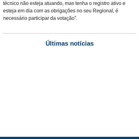
técnico não esteja atuando, mas tenha o registro ativo e
esteja em dia com as obrigações no seu Regional, é
necessário participar da votação”.
Últimas notícias
Empresas com 100 ou mais empregados devem atualizar
informações para o 6º Relatório de Transparência Salarial
Receita Federal emite Termo de Exclusão para devedores do
Simples Nacional, incluindo MEI
Receita publica novas Notas Técnicas da NF-e e NFC-e com
foco na Reforma Tributária
Receita Federal publica alteração nas regras de atendimento
relativas ao Imposto de Renda
Manual e inteligência artificial anti-washing orientam empresas