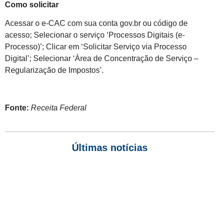
Como solicitar
Acessar o e-CAC com sua conta gov.br ou código de
acesso; Selecionar o serviço ‘Processos Digitais (e-
Processo)’; Clicar em ‘Solicitar Serviço via Processo
Digital’; Selecionar ‘Área de Concentração de Serviço –
Regularização de Impostos’.
Fonte:
Receita Federal
Últimas notícias
Empresas com 100 ou mais empregados devem atualizar
informações para o 6º Relatório de Transparência Salarial
Receita Federal emite Termo de Exclusão para devedores do
Simples Nacional, incluindo MEI