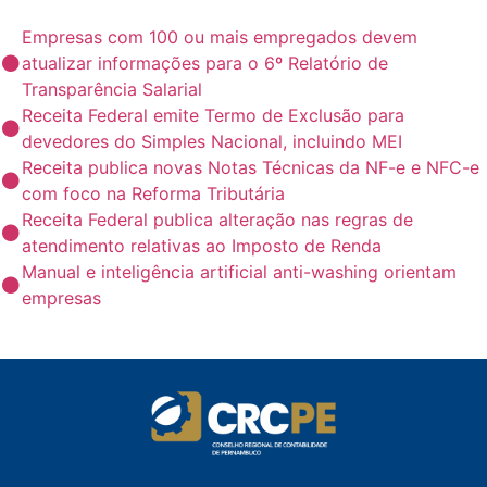
Empresas com 100 ou mais empregados devem
atualizar informações para o 6º Relatório de
Transparência Salarial
Receita Federal emite Termo de Exclusão para
devedores do Simples Nacional, incluindo MEI
Receita publica novas Notas Técnicas da NF-e e NFC-e
com foco na Reforma Tributária
Receita Federal publica alteração nas regras de
atendimento relativas ao Imposto de Renda
Manual e inteligência artificial anti-washing orientam
empresas