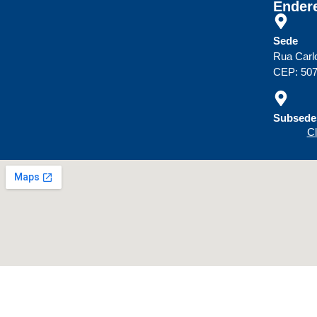
Ender
Sede
Rua Carl
CEP: 507
Subsedes
Cl