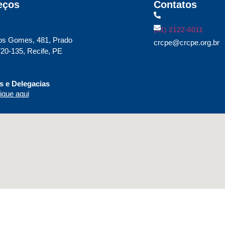
eços
Contatos
(81) 2122-6011
os Gomes, 481, Prado
crcpe@crcpe.org.br
20-135, Recife, PE
 e Delegacias
ique aqui