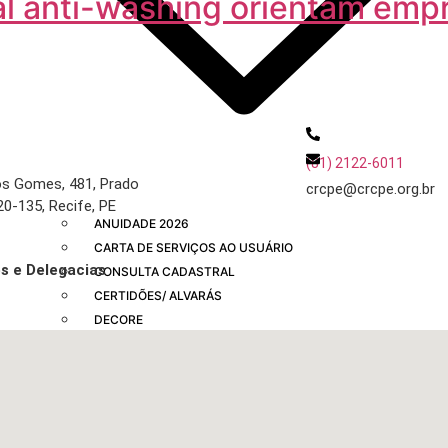
cial anti-washing orientam emp
eços
Contatos
(81) 2122-6011
os Gomes, 481, Prado
crcpe@crcpe.org.br
0-135, Recife, PE
ANUIDADE 2026
CARTA DE SERVIÇOS AO USUÁRIO
s e Delegacias
CONSULTA CADASTRAL
ique aqui
CERTIDÕES/ ALVARÁS
DECORE
REGISTRO