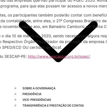
rias das empresas que vão participar do PQEC 2020. Romár
o programa, para que elas possam ter acessos a novos mer
entes, os participantes também poderão contar com benefí
a contabilidade, entre eles, o 21º Congresso Brasileiro de
 de novembro deste ano, em Balneário Camboriú em Santa Ca
o dia 10 de março de 2020, sendo necessários alguns requi
o Respectivo Órgão Fiscalizador da profissão da empresa 
ão SPED/ECD OU certidão do Sicaf.
e do SESCAP-PE:
http://www.sescappe.org.br/pqec/
SOBRE A GOVERNANÇA
PRESIDÊNCIA
VICE-PRESIDÊNCIAS
TRANSPARÊNCIA E PRESTAÇÃO DE CONTAS