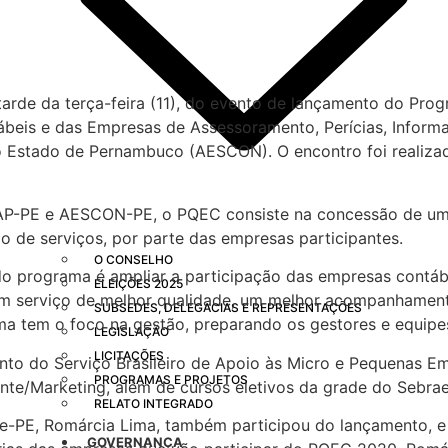
 tarde da terça-feira (11), do evento de lançamento do P
ábeis e das Empresas de Assessoramento, Perícias, Info
 Estado de Pernambuco (AESCON). O encontro foi realizad
P-PE e AESCON-PE, o PQEC consiste na concessão de um s
o de serviços, por parte das empresas participantes.
O CONSELHO
do programa é ampliar a participação das empresas contábe
ELEIÇÕES 2025
m serviço de melhor qualidade, um melhor acompanhamento 
SUBSEDES, DELEGACIAS E REPRESENTAÇÕES
ama tem o foco na gestão, preparando os gestores e equip
LEGISLAÇÃO
LICITAÇÕES
 do Serviço Brasileiro de Apoio às Micro e Pequenas Empr
PROGRAMAS E PROJETOS
nte/Marketing, além de cursos eletivos da grade do Sebrae
RELATO INTEGRADO
-PE, Romárcia Lima, também participou do lançamento, e d
GOVERNANÇA