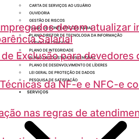
CARTA DE SERVIÇOS AO USUÁRIO
OUVIDORIA
GESTÃO DE RISCOS
mpregados devem atualizar 
PLANO DE CONTRATAÇÕES ANUAL
arência Salarial
PLANO DIRETOR DE TECNOLOGIA DA INFORMAÇÃO
CÓDIGO DE CONDUTA
PLANO DE INTEGRIDADE
 de Exclusão para devedores 
PLANO DE LOGÍSTICA SUSTENTÁVEL
PLANO DE DESENVOLVIMENTO DE LÍDERES
LEI GERAL DE PROTEÇÃO DE DADOS
PESQUISA DE SATISFAÇÃO
 Técnicas da NF-e e NFC-e c
SERVIÇOS
ração nas regras de atendimen