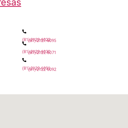
resas
Registro / Cobrança
(81) 2122-6022
(81) 2122-6095
Fiscalização
(81) 2122-6030
(81) 2122-6071
Desenvolvimento
Profissional
(81) 2122-6091
(81) 2122-6092