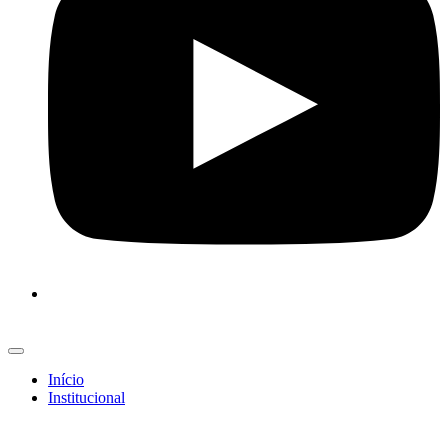
Início
Institucional