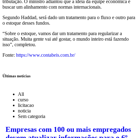
tributação. O ministro adiantou que a ideia da equipe econômica é
buscar um alinhamento com normas internacionais.
Segundo Haddad, será dado um tratamento para o fluxo e outro para
o estoque desses fundos.
“Sobre o estoque, vamos dar um tratamento para regularizar a
situação. Muita gente vai até gostar, o mundo inteiro está fazendo
isso”, completou.
Fonte:
https://www.contabeis.com.br/
Últimas notícias
All
curso
licitacao
noticia
Sem categoria
Empresas com 100 ou mais empregados
devem atualizar informações para o 6º