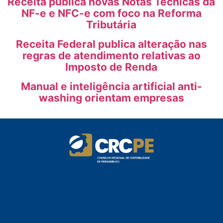
Receita publica novas Notas Técnicas da
NF-e e NFC-e com foco na Reforma
Tributária
Receita Federal publica alteração nas
regras de atendimento relativas ao
Imposto de Renda
Manual e inteligência artificial anti-
washing orientam empresas