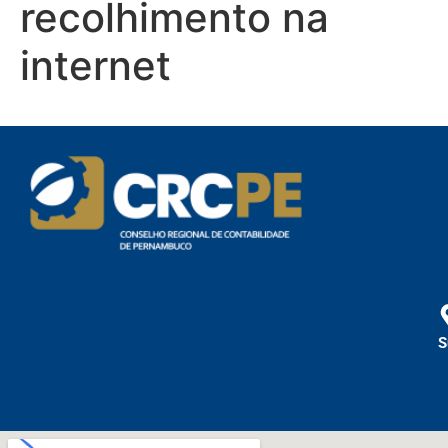
recolhimento na
internet
S