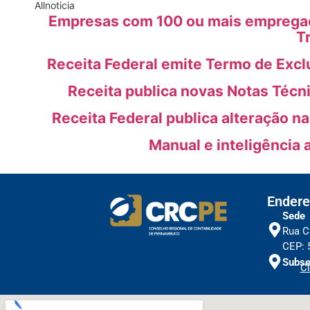
All
noticia
Empresas com 100 ou mais empregado
T
Receita Federal emite Termo de Excl
Receita publica novas Notas Técn
Receita Federal publica alteração n
Manual e inteligência 
Endere
Sede
Rua C
CEP: 
Subse
Cl