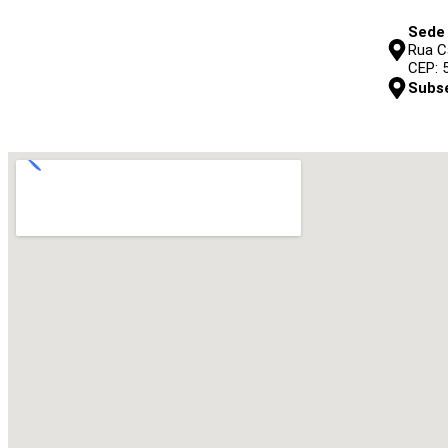
Endereços
Sede
Rua C
CEP: 
Subse
Cl