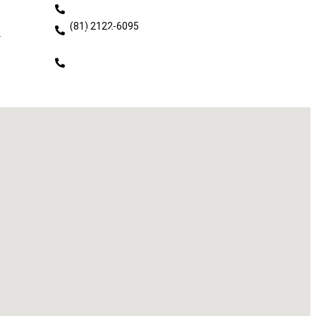
Registro / Cobrança
(81) 2122-6022
(81) 2122-6095
Fiscalização
r
(81) 2122-6030
(81) 2122-6071
Desenvolvimento
Profissional
(81) 2122-6091
(81) 2122-6092