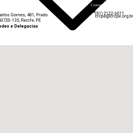
Contatos
(81) 2122-6011
arlos Gomes, 481, Prado
crcpe@crcpe.org.b
50720-135, Recife, PE
des e Delegacias
ique aqui
O CONSELHO
ELEIÇÕES 2025
SUBSEDES, DELEGACIAS E REPRESENTAÇÕES
LEGISLAÇÃO
LICITAÇÕES
PROGRAMAS E PROJETOS
RELATO INTEGRADO
GOVERNANÇA