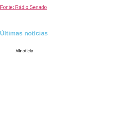
Fonte: Rádio Senado
Últimas notícias
All
noticia
Empresas com 100 ou mais empregados
devem atualizar informações para o 6º
Relatório de Transparência Salarial
Receita Federal emite Termo de Exclusão
para devedores do Simples Nacional,
incluindo MEI
Receita publica novas Notas Técnicas da
NF-e e NFC-e com foco na Reforma
Tributária
Receita Federal publica alteração nas
regras de atendimento relativas ao
Imposto de Renda