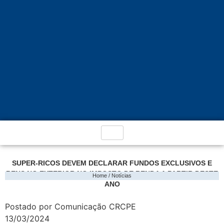
SUPER-RICOS DEVEM DECLARAR FUNDOS EXCLUSIVOS E
BENS NO EXTERIOR NO IMPOSTO DE RENDA A PARTIR DESTE
Home / Notícias
ANO
Postado por Comunicação CRCPE
13/03/2024