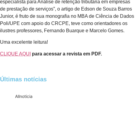
especialista para Análise de retenção tributária em empresas
de prestação de serviços”, o artigo de Edson de Souza Barros
Junior, é fruto de sua monografia no MBA de Ciência de Dados
Poli/UPE com apoio do CRCPE, teve como orientadores os
ilustres professores, Fernando Buarque e Marcelo Gomes.
Uma excelente leitura!
CLIQUE AQUI
para acessar a revista em PDF.
Últimas notícias
All
noticia
Empresas com 100 ou mais empregados
devem atualizar informações para o 6º
Relatório de Transparência Salarial
Receita Federal emite Termo de Exclusão