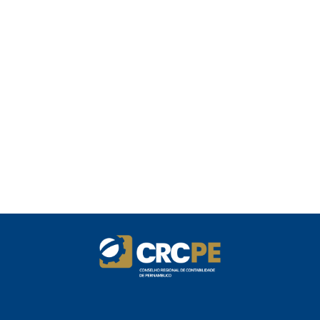
para devedores do Simples Nacional,
incluindo MEI
Receita publica novas Notas Técnicas da
NF-e e NFC-e com foco na Reforma
Tributária
Receita Federal publica alteração nas
regras de atendimento relativas ao
Imposto de Renda
Manual e inteligência artificial anti-
washing orientam empresas