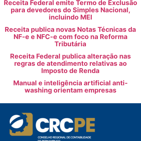
Receita Federal emite Termo de Exclusão
para devedores do Simples Nacional,
incluindo MEI
Receita publica novas Notas Técnicas da
NF-e e NFC-e com foco na Reforma
Tributária
Receita Federal publica alteração nas
regras de atendimento relativas ao
Imposto de Renda
Manual e inteligência artificial anti-
washing orientam empresas