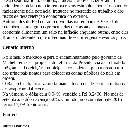
Nesta segunda-feira, contudo, a diretora do Fed Lael Brainard
defendeu cautela para não remover seus estímulos monetários muito
rapidamente pela potencial fraqueza no mercado de trabalho e dos
riscos de desaceleração econômica do exterior.
Autoridades do Fed entrarão divididas na reunião de 20 e 21 de
setembro, com algumas preocupadas que as atuais taxas na
economia alimentem um salto na inflação enquanto outras, entre elas
Brainard, defendem que o Fed não deve correr para elevar os juros.
Cenário interno
No Brasil, o mercado espera o encaminhamento pelo governo de
Michel Temer da proposta de reforma da Previdência até o final do
mês, antes das eleições municipais, considerada pelo mercado um
dos principais pontos para colocar as contas públicas do país em
ordem.
O Banco Central realiza nesta manhã leilão de até 10 mil contratos
de swap cambial reverso.
Na véspera, o dólar caiu 0,94%, vendido a R$ 3,2490. No mês de
setembro, o dólar avança 0,6%. Contudo, no acumulado de 2016
recua 17,7% frente ao real.
Fonte:
G1
Últimas notícias