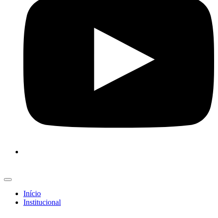
Início
Institucional