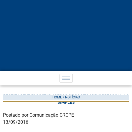
RECEITA DEVE FACILITAR ADESÃO DE SOCIEDADE UNIPESSOAL AO
HOME / NOTÍCIAS
SIMPLES
Postado por Comunicação CRCPE
13/09/2016