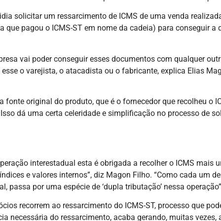
a solicitar um ressarcimento de ICMS de uma venda realizada p
presa que pagou o ICMS-ST em nome da cadeia) para conseguir
esa vai poder conseguir esses documentos com qualquer outra
sse o varejista, o atacadista ou o fabricante, explica Elias Ma
 na fonte original do produto, que é o fornecedor que recolheu o
so dá uma certa celeridade e simplificação no processo de soli
peração interestadual esta é obrigada a recolher o ICMS mais 
ndices e valores internos”, diz Magon Filho. “Como cada um dele
l, passa por uma espécie de ‘dupla tributação’ nessa operação
cios recorrem ao ressarcimento do ICMS-ST, processo que pode
acia necessária do ressarcimento, acaba gerando, muitas vezes,