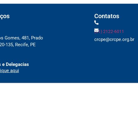
ços
Contatos
(81) 2122-6011
os Gomes, 481, Prado
crcpe@crcpe.org.br
0-135, Recife, PE
 e Delegacias
ique aqui