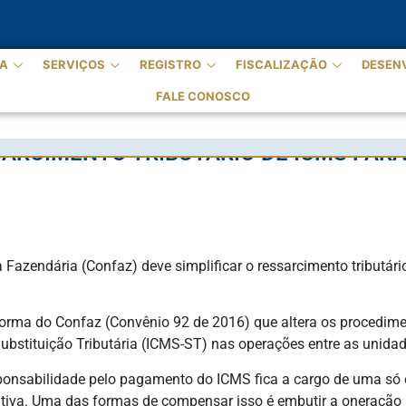
A
SERVIÇOS
REGISTRO
FISCALIZAÇÃO
DESEN
FALE CONOSCO
SARCIMENTO TRIBUTÁRIO DE ICMS PAR
Fazendária (Confaz) deve simplificar o ressarcimento tributário
orma do Confaz (Convênio 92 de 2016) que altera os procedime
ubstituição Tributária (ICMS-ST) nas operações entre as unidad
responsabilidade pelo pagamento do ICMS fica a cargo de uma s
utiva. Uma das formas de compensar isso é embutir a oneração 