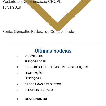
Postado por Comunicação CRCPE
13/11/2019
Fonte: Conselho Federal de Contabilidade
Últimas notícias
O CONSELHO
ELEIÇÕES 2025
Empresas com 100 ou mais empregados devem atualizar
SUBSEDES, DELEGACIAS E REPRESENTAÇÕES
informações para o 6º Relatório de Transparência Salarial
LEGISLAÇÃO
Receita Federal emite Termo de Exclusão para devedores do
LICITAÇÕES
Simples Nacional, incluindo MEI
PROGRAMAS E PROJETOS
Receita publica novas Notas Técnicas da NF-e e NFC-e com
RELATO INTEGRADO
foco na Reforma Tributária
Receita Federal publica alteração nas regras de atendimento
GOVERNANÇA
relativas ao Imposto de Renda