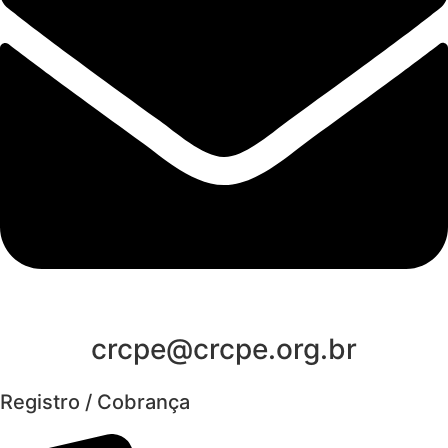
crcpe@crcpe.org.br
Registro / Cobrança