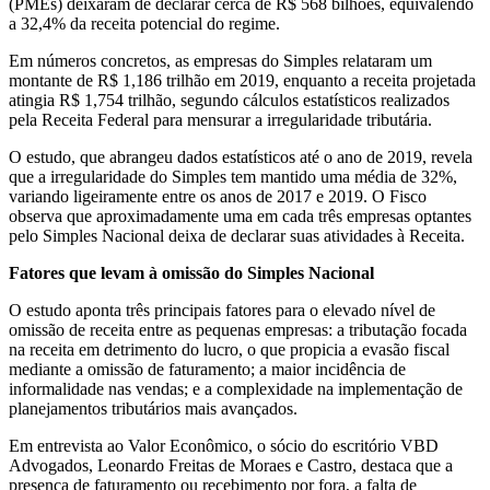
(PMEs) deixaram de declarar cerca de R$ 568 bilhões, equivalendo
a 32,4% da receita potencial do regime.
Em números concretos, as empresas do Simples relataram um
montante de R$ 1,186 trilhão em 2019, enquanto a receita projetada
atingia R$ 1,754 trilhão, segundo cálculos estatísticos realizados
pela Receita Federal para mensurar a irregularidade tributária.
O estudo, que abrangeu dados estatísticos até o ano de 2019, revela
que a irregularidade do Simples tem mantido uma média de 32%,
variando ligeiramente entre os anos de 2017 e 2019. O Fisco
observa que aproximadamente uma em cada três empresas optantes
pelo Simples Nacional deixa de declarar suas atividades à Receita.
Fatores que levam à omissão do Simples Nacional
O estudo aponta três principais fatores para o elevado nível de
omissão de receita entre as pequenas empresas: a tributação focada
na receita em detrimento do lucro, o que propicia a evasão fiscal
mediante a omissão de faturamento; a maior incidência de
informalidade nas vendas; e a complexidade na implementação de
planejamentos tributários mais avançados.
Em entrevista ao Valor Econômico, o sócio do escritório VBD
Advogados, Leonardo Freitas de Moraes e Castro, destaca que a
presença de faturamento ou recebimento por fora, a falta de