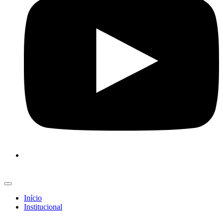
Início
Institucional