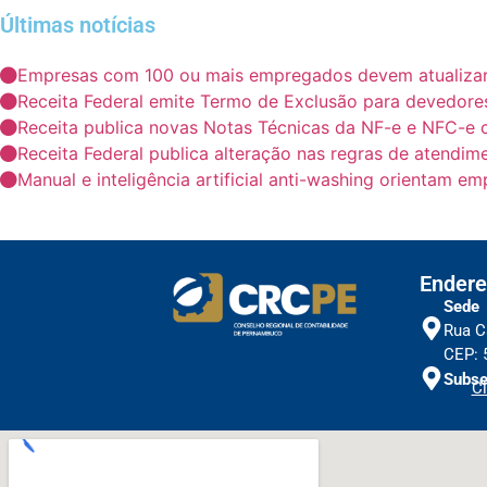
Últimas notícias
Empresas com 100 ou mais empregados devem atualizar i
Receita Federal emite Termo de Exclusão para devedores
Receita publica novas Notas Técnicas da NF-e e NFC-e 
Receita Federal publica alteração nas regras de atendim
Manual e inteligência artificial anti-washing orientam e
Endere
Sede
Rua C
CEP: 
Subse
Cl