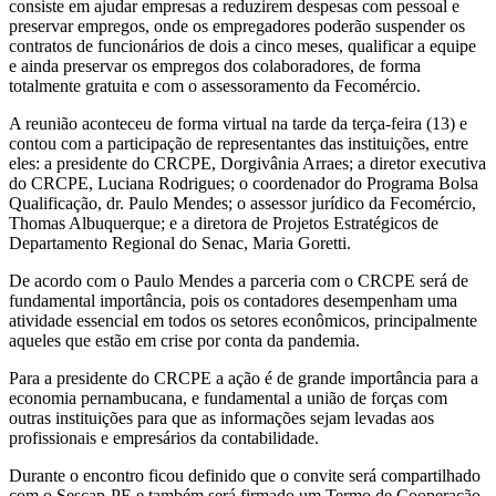
consiste em ajudar empresas a reduzirem despesas com pessoal e
preservar empregos, onde os empregadores poderão suspender os
contratos de funcionários de dois a cinco meses, qualificar a equipe
e ainda preservar os empregos dos colaboradores, de forma
totalmente gratuita e com o assessoramento da Fecomércio.
A reunião aconteceu de forma virtual na tarde da terça-feira (13) e
contou com a participação de representantes das instituições, entre
eles: a presidente do CRCPE, Dorgivânia Arraes; a diretor executiva
do CRCPE, Luciana Rodrigues; o coordenador do Programa Bolsa
Qualificação, dr. Paulo Mendes; o assessor jurídico da Fecomércio,
Thomas Albuquerque; e a diretora de Projetos Estratégicos de
Departamento Regional do Senac, Maria Goretti.
De acordo com o Paulo Mendes a parceria com o CRCPE será de
fundamental importância, pois os contadores desempenham uma
atividade essencial em todos os setores econômicos, principalmente
aqueles que estão em crise por conta da pandemia.
Para a presidente do CRCPE a ação é de grande importância para a
economia pernambucana, e fundamental a união de forças com
outras instituições para que as informações sejam levadas aos
profissionais e empresários da contabilidade.
Durante o encontro ficou definido que o convite será compartilhado
com o Sescap-PE e também será firmado um Termo de Cooperação