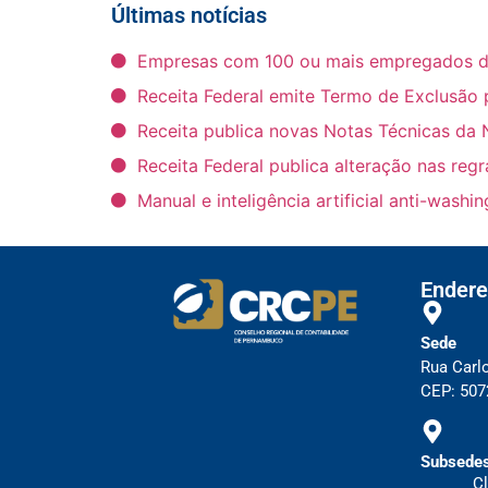
Últimas notícias
Empresas com 100 ou mais empregados deve
Receita Federal emite Termo de Exclusão 
Receita publica novas Notas Técnicas da 
Receita Federal publica alteração nas reg
Manual e inteligência artificial anti-wash
Endere
Sede
Rua Carl
CEP: 5072
Subsedes
Cl