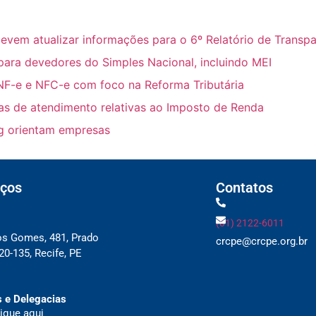
m atualizar informações para o 6º Relatório de Transpar
para devedores do Simples Nacional, incluindo MEI
NF-e e NFC-e com foco na Reforma Tributária
ras de atendimento relativas ao Imposto de Renda
ing orientam empresas
ços
Contatos
(81) 2122-6011
os Gomes, 481, Prado
crcpe@crcpe.org.br
0-135, Recife, PE
 e Delegacias
ique aqui