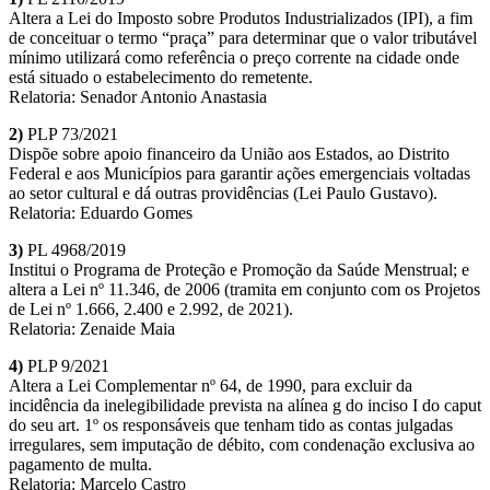
Altera a Lei do Imposto sobre Produtos Industrializados (IPI), a fim
de conceituar o termo “praça” para determinar que o valor tributável
mínimo utilizará como referência o preço corrente na cidade onde
está situado o estabelecimento do remetente.
Relatoria: Senador Antonio Anastasia
2)
PLP 73/2021
Dispõe sobre apoio financeiro da União aos Estados, ao Distrito
Federal e aos Municípios para garantir ações emergenciais voltadas
ao setor cultural e dá outras providências (Lei Paulo Gustavo).
Relatoria: Eduardo Gomes
3)
PL 4968/2019
Institui o Programa de Proteção e Promoção da Saúde Menstrual; e
altera a Lei nº 11.346, de 2006 (tramita em conjunto com os Projetos
de Lei nº 1.666, 2.400 e 2.992, de 2021).
Relatoria: Zenaide Maia
4)
PLP 9/2021
Altera a Lei Complementar nº 64, de 1990, para excluir da
incidência da inelegibilidade prevista na alínea g do inciso I do caput
do seu art. 1º os responsáveis que tenham tido as contas julgadas
irregulares, sem imputação de débito, com condenação exclusiva ao
pagamento de multa.
Relatoria: Marcelo Castro